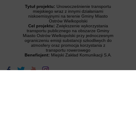
Tytuł projektu:
Unowocześnienie transportu
miejskiego wraz z innymi działaniami
niskoemisyjnymi na terenie Gminy Miasto
Ostrów Wielkopolski
Cel projektu:
Zwiększenie wykorzystania
transportu publicznego na obszarze Gminy
Miasto Ostrów Wielkopolski przy jednoczesnym
ograniczeniu emisji substancji szkodliwych do
atmosfery oraz promocja korzystania z
transportu rowerowego
Beneficjent:
Miejski Zakład Komunikacji S.A.
Regulamin
Kontakt
Polityka prywatności
Deklaracja dostępności
Copyright © 2026 - Nextbike Polska S.A.
Projekt i wykonanie:
okinet.pl
Dostępne metody płatności: