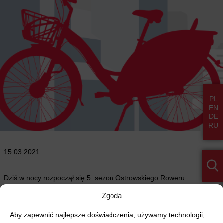
PL
EN
DE
RU
15.03.2021
Dziś w nocy rozpoczął się 5. sezon Ostrowskiego Roweru
Miejskiego. Do dyspozycji mieszkańców zostało udostępnionych 121
Zgoda
jednośladów umiejscowionych przy 13 stacjach rowerowych – wciąż
dostępne są rowery cargo do zadań specjalnych.
Aby zapewnić najlepsze doświadczenia, używamy technologii,