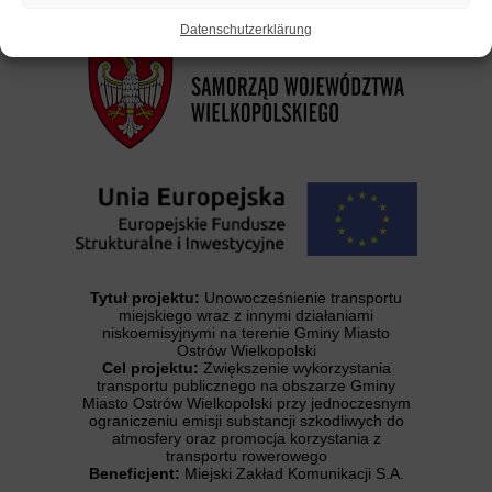
Datenschutzerklärung
Tytuł projektu:
Unowocześnienie transportu
miejskiego wraz z innymi działaniami
niskoemisyjnymi na terenie Gminy Miasto
Ostrów Wielkopolski
Cel projektu:
Zwiększenie wykorzystania
transportu publicznego na obszarze Gminy
Miasto Ostrów Wielkopolski przy jednoczesnym
ograniczeniu emisji substancji szkodliwych do
atmosfery oraz promocja korzystania z
transportu rowerowego
Beneficjent:
Miejski Zakład Komunikacji S.A.