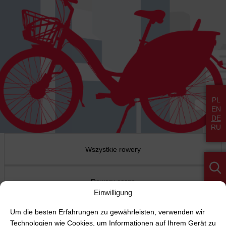
PL
EN
DE
RU
Wszystkie rowery
Rowery cargo
Einwilligung
Um die besten Erfahrungen zu gewährleisten, verwenden wir
Moje położenie
Technologien wie Cookies, um Informationen auf Ihrem Gerät zu