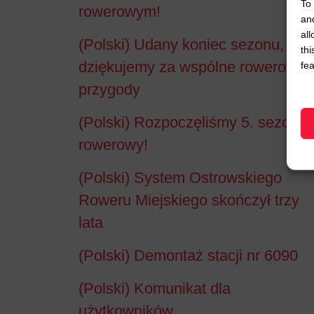
To 
rowerowym!
an
all
(Polski) Udany koniec sezonu,
thi
dziękujemy za wspólne rowerowe
fea
przygody
(Polski) Rozpoczęliśmy 5. sezon
rowerowy!
(Polski) System Ostrowskiego
Roweru Miejskiego skończył trzy
lata
(Polski) Demontaż stacji nr 6090
(Polski) Komunikat dla
użytkowników