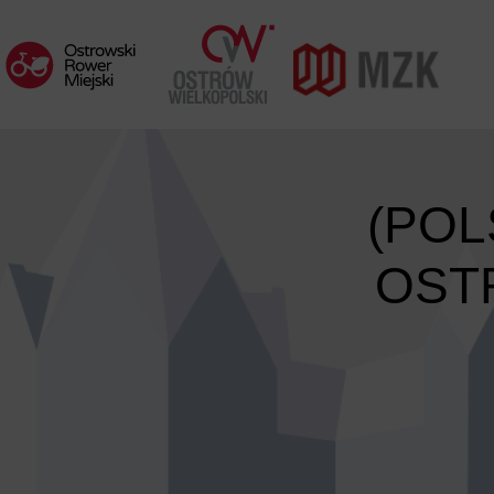
(POL
OST