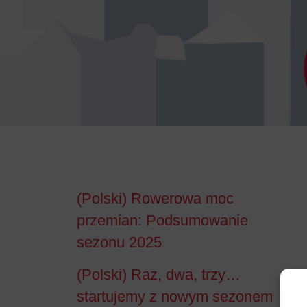
(Polski) Rowerowa moc
przemian: Podsumowanie
sezonu 2025
(Polski) Raz, dwa, trzy…
startujemy z nowym sezonem